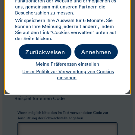
Funktionieren der Website und ermöglichen es
Technische Beschreibung
*
uns, gemeinsam mit unseren Partnern die
Besucherzahlen zu messen.
Geben Sie die Schritte und Tools an, die die Schwachstelle
Wir speichern Ihre Auswahl für 6 Monate. Sie
erkannt haben, und geben Sie die Ergebnisse so detailliert
können Ihre Meinung jederzeit ändern, indem
wie möglich an
Sie auf den Link "Cookies verwalten" unten auf
der Seite klicken.
Zurückweisen
Annehmen
Meine Präferenzen einstellen
Unser Politik zur Verwendung von
Cookies
einsehen
(
0
/2000 Zeichen)
Beispiel für einen Code
Wenn möglich bitte den im Test verwendeten Code zur
Ausnutzung der Schwachstelle angeben